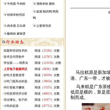
牛肉面 牛肉粉
湖南米粉 肠粉
卤菜/精武鸭/周黑
桂林米粉培训
鸭
肉夹馍 石头饼
公婆饼培训
酸辣粉 麻辣烫
·
加盟和培训技术的
阅读（
25182
）次数
·
技术总代理条件
阅读（
12767
）次数
·
学拉面 ——境界决
阅读（
123156
）次数
·
上百兔子盘踞武汉
阅读（
6936
）次数
马拉糕原是新加坡
·
好吃才是硬道理
阅读（
50539
）次数
港、广东一带，才被
·
小吃门面风水的选
阅读（
78654
）次数
马来糕是广东茶
·
内行老板才赚钱
阅读（
15255
）次数
低层是横的，算是
·
小吃投资经济分析
阅读（
66015
）次数
制而成。
·
试论馒头、包子的
阅读（
51977
）次数
·
小吃的起源
阅读（
87712
）次数