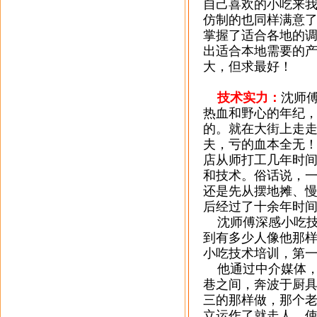
自己喜欢的小吃来
仿制的也同样满意
掌握了适合各地的
出适合本地需要的
大，但求最好！
技术实力：
沈师
热血和野心的年纪
的。就在大街上走
夫，亏的血本全无
店从师打工几年时
和技术。俗话说，
还是先从摆地摊、
后经过了十余年时
沈师傅深感小吃技
到有多少人像他那
小吃技术培训，第
他通过中介媒体，
巷之间，奔波于厨
三的那样做，那个
立运作了就走人，