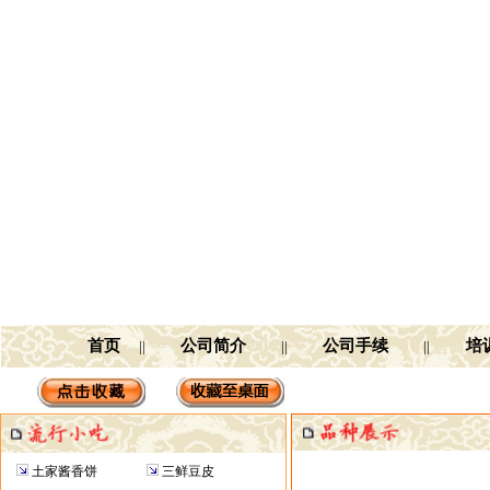
首页
公司简介
公司手续
培
||
||
||
金刚
土家酱香饼
三鲜豆皮