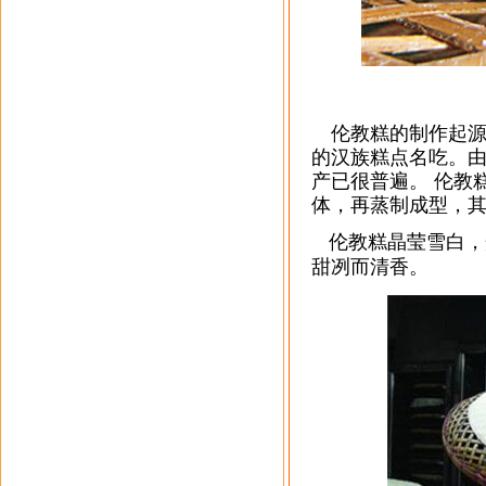
伦教糕的制作起源
的汉族糕点名吃。
产已很普遍。 伦教
体，再蒸制成型，
伦教糕晶莹雪白，
甜冽而清香。