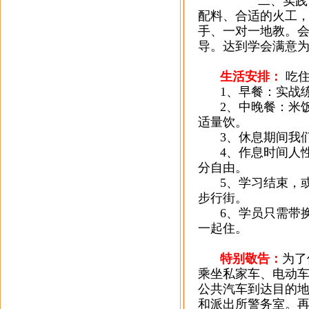
二、实践
配料、合适的火工
手、一对一地教。
导。达到学会满意
生活安排：
吃
1
、早餐：实战
2
、中晚餐：米
适量饮。
3
、休息期间我
4
、作息时间人
分自由。
5
、学习结束，
步行街。
6
、学员只需带
一起住。
特别敬告：
为了
乘坐私家车、电动
公共汽车到达目的
和派出所警务室。