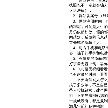
执照也不一定就会骗人
诉诸法律）；
2
：网站备案号
（只
3
、网站注册时间：
的
积淀
，时间是人生的
月仍依然如故，假的都
间越短，反馈的信息越
首先域名就骗
了
人
。
4
、对方手机和电话
容，骗子的手机和电话
5
、有依据的负面信
好事者无聊中伤，靠你
6
、
QQ
聊天视频看看
也有谢幕的时间，看看
不要听信别人怎么
搞了多少年，不是自己
些人投机钻营，建个网
司；不要光看网站搞的
一成就没有，都是复制
满几年前的各种锦旗，